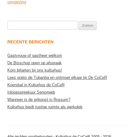
navigation
omgeving
Zoeken
naar:
RECENTE BERICHTEN
Gastvrouw of gastheer welkom
De Bisschop open op afspraak
Kom biljarten bij ons kulturhus!
Lees gratis de Tubantia en ontmoet elkaar bij De CoCeR
Koersbal in Kulturhus de CoCeR
Inloopspreekuur Seniorweb
Wanneer is de prikpost in Rossum?
Kulturhus biedt rustige ruimte als werkplek
Alle rechten voorbehouden - Kulturhus de CoCeR 2005 - 2026