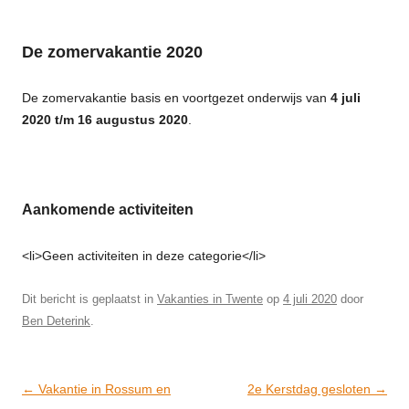
De zomervakantie 2020
De zomervakantie basis en voortgezet onderwijs van
4 juli
2020 t/m 16 augustus 2020
.
Aankomende activiteiten
<li>Geen activiteiten in deze categorie</li>
Dit bericht is geplaatst in
Vakanties in Twente
op
4 juli 2020
door
Ben Deterink
.
Post
←
Vakantie in Rossum en
2e Kerstdag gesloten
→