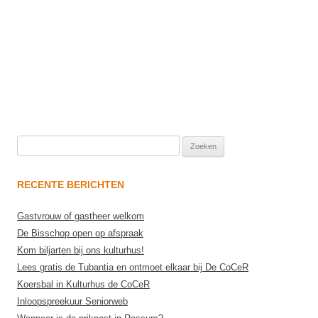
Zoeken
naar:
RECENTE BERICHTEN
Gastvrouw of gastheer welkom
De Bisschop open op afspraak
Kom biljarten bij ons kulturhus!
Lees gratis de Tubantia en ontmoet elkaar bij De CoCeR
Koersbal in Kulturhus de CoCeR
Inloopspreekuur Seniorweb