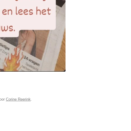
oor
Corine Reerink
.