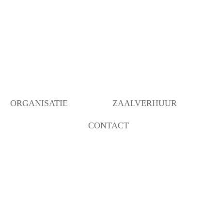
ORGANISATIE
ZAALVERHUUR
CONTACT
BESTUUR
BEZETTING RUIMTEN
OVER ONS
ANBI INSTELLING
BEHEER
VERBOUWING MOGELIJK
GEMAAKT DOOR…..
COMMUNICATIE/PROGRAMMERING
DECORATIEGROEP