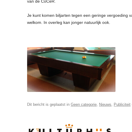
van de CoCeR.
Je kunt komen biljarten tegen een geringe vergoeding va
welkom. In overleg kan jonger natuurlijk ook.
Dit bericht is geplaatst in
Geen categorie
,
Nieuws
,
Publiciteit