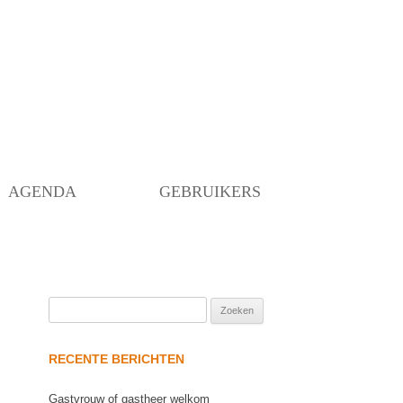
Skip
to
content
AGENDA
GEBRUIKERS
Zoeken
naar:
RECENTE BERICHTEN
Gastvrouw of gastheer welkom