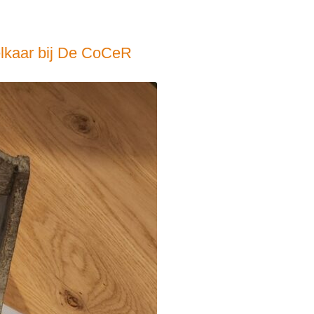
elkaar bij De CoCeR