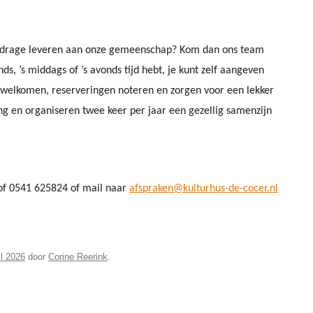
VAKANTIES
FAQ’S
e bijdrage leveren aan onze gemeenschap? Kom dan ons team
ds, ’s middags of ’s avonds tijd hebt, je kunt zelf aangeven
TERRAS BIJ DE COCER
rwelkomen, reserveringen noteren en zorgen voor een lekker
ing en organiseren twee keer per jaar een gezellig samenzijn
of 0541 625824 of mail naar
afspraken@kulturhus-de-cocer.nl
il 2026
door
Corine Reerink
.