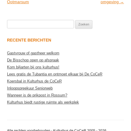
navigation
Ootmarsum
omgeving
→
Zoeken
naar:
RECENTE BERICHTEN
Gastvrouw of gastheer welkom
De Bisschop open op afspraak
Kom biljarten bij ons kulturhus!
Lees gratis de Tubantia en ontmoet elkaar bij De CoCeR
Koersbal in Kulturhus de CoCeR
Inloopspreekuur Seniorweb
Wanneer is de prikpost in Rossum?
Kulturhus biedt rustige ruimte als werkplek
Alle rechten voorbehouden - Kulturhus de CoCeR 2005 - 2026