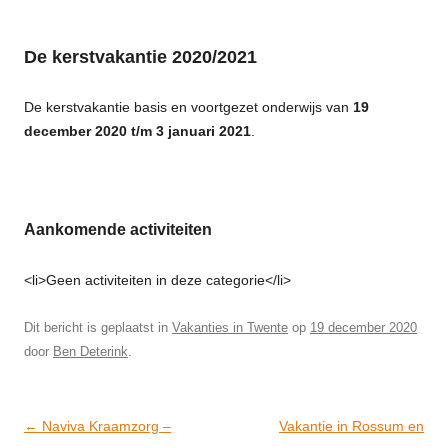
De kerstvakantie 2020/2021
De kerstvakantie basis en voortgezet onderwijs van
19
december 2020 t/m 3 januari 2021
.
Aankomende activiteiten
<li>Geen activiteiten in deze categorie</li>
Dit bericht is geplaatst in
Vakanties in Twente
op
19 december 2020
door
Ben Deterink
.
Post
←
Naviva Kraamzorg –
Vakantie in Rossum en