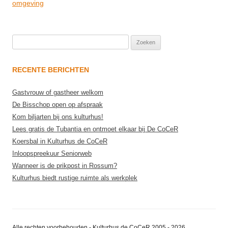
navigation
omgeving
Zoeken
naar:
RECENTE BERICHTEN
Gastvrouw of gastheer welkom
De Bisschop open op afspraak
Kom biljarten bij ons kulturhus!
Lees gratis de Tubantia en ontmoet elkaar bij De CoCeR
Koersbal in Kulturhus de CoCeR
Inloopspreekuur Seniorweb
Wanneer is de prikpost in Rossum?
Kulturhus biedt rustige ruimte als werkplek
Alle rechten voorbehouden - Kulturhus de CoCeR 2005 - 2026