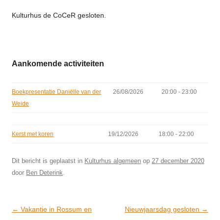
Kulturhus de CoCeR gesloten.
Aankomende activiteiten
Boekpresentatie Daniëlle van der
26/08/2026
20:00 - 23:00
Weide
Kerst met koren
19/12/2026
18:00 - 22:00
Dit bericht is geplaatst in
Kulturhus algemeen
op
27 december 2020
door
Ben Deterink
.
Post
←
Vakantie in Rossum en
Nieuwjaarsdag gesloten
→