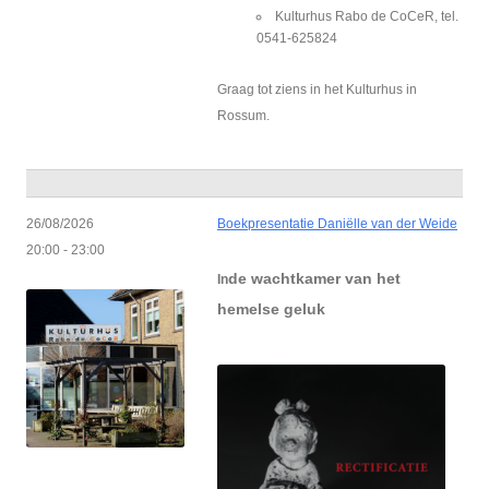
Kulturhus Rabo de CoCeR, tel.
0541-625824
Graag tot ziens in het Kulturhus in
Rossum.
26/08/2026
Boekpresentatie Daniëlle van der Weide
20:00 - 23:00
de wachtkamer van het
In
hemelse geluk