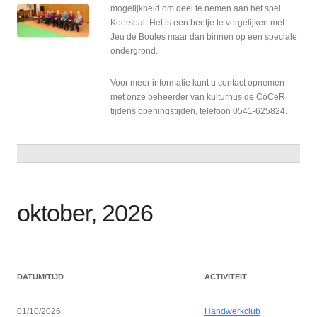
mogelijkheid om deel te nemen aan het spel
Koersbal. Het is een beetje te vergelijken met
Jeu de Boules maar dan binnen op een speciale
ondergrond.
Voor meer informatie kunt u contact opnemen
met onze beheerder van kulturhus de CoCeR
tijdens openingstijden, telefoon 0541-625824.
oktober, 2026
DATUM/TIJD
ACTIVITEIT
01/10/2026
Handwerkclub