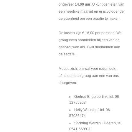
ongeveer
14.00 uur
. U kunt genieten van
een heerlijke maaltijd en er is voldoende
gelegenheid om een praatje te maken.
De kosten zijn € 16,00 per persoon. Wel
graag even aanmelden bij een van de
gastvrouwen als u wilt deelnemen aan
de eettafel.
Moet u zich, om wat voor reden ook,
afmelden dan graag aan een van ons
doorgeven:
Gertrud Engelbertink, tel. 06-
12755903
Hetty Weusthof, tel. 06-
57036474
Stichting Welzijn Ouderen, tel.
0541-669911