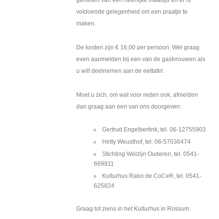
genieten van een heerlijke maaltijd en er is
voldoende gelegenheid om een praatje te
maken.
De kosten zijn € 16,00 per persoon. Wel graag
even aanmelden bij een van de gastvrouwen als
u wilt deelnemen aan de eettafel.
Moet u zich, om wat voor reden ook, afmelden
dan graag aan een van ons doorgeven:
Gertrud Engelbertink, tel. 06-12755903
Hetty Weusthof, tel. 06-57036474
Stichting Welzijn Ouderen, tel. 0541-
669911
Kulturhus Rabo de CoCeR, tel. 0541-
625824
Graag tot ziens in het Kulturhus in Rossum.