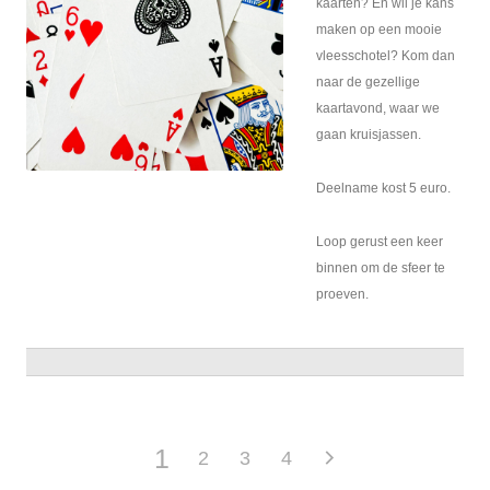
kaarten? En wil je kans
maken op een mooie
vleesschotel? Kom dan
naar de gezellige
kaartavond, waar we
gaan kruisjassen.
Deelname kost 5 euro.
Loop gerust een keer
binnen om de sfeer te
proeven.
1
2
3
4