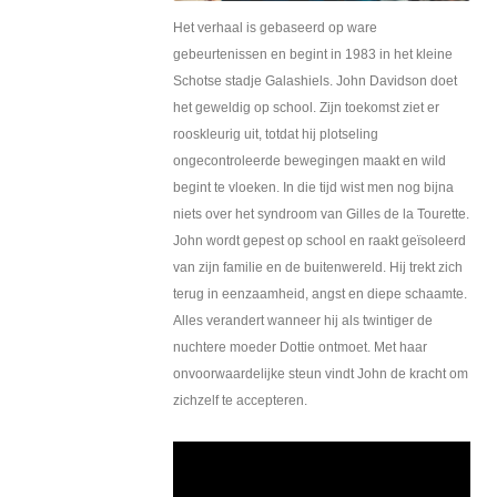
Het verhaal is gebaseerd op ware
gebeurtenissen en begint in 1983 in het kleine
Schotse stadje Galashiels. John Davidson doet
het geweldig op school. Zijn toekomst ziet er
rooskleurig uit, totdat hij plotseling
ongecontroleerde bewegingen maakt en wild
begint te vloeken. In die tijd wist men nog bijna
niets over het syndroom van Gilles de la Tourette.
John wordt gepest op school en raakt geïsoleerd
van zijn familie en de buitenwereld. Hij trekt zich
terug in eenzaamheid, angst en diepe schaamte.
Alles verandert wanneer hij als twintiger de
nuchtere moeder Dottie ontmoet. Met haar
onvoorwaardelijke steun vindt John de kracht om
zichzelf te accepteren.