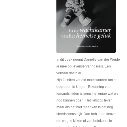
In dit boek neemt Daniëlle van der Weide
je mee op levenservaringsreis. Een
verhaal dat in al
zijn facetten verteld moet worden om het
begrepen te krijgen. Erkenning voor
iemands lijden is soms het enige wat we
nog kunnen doen. Het liefst bij leven,
maar als dat niet meer kan is het nog
steeds wenselijk. Dan heb je de keuze
om weg te kijken of van betekenis te