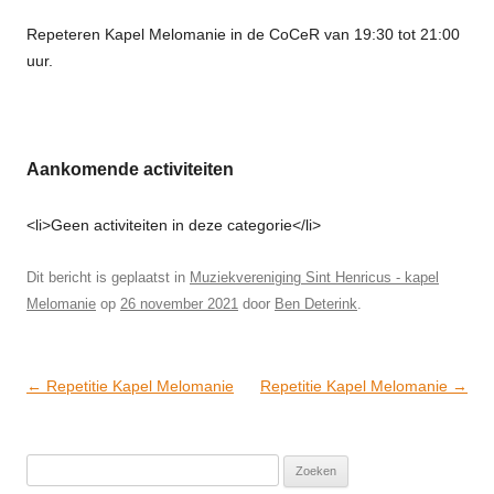
Repeteren Kapel Melomanie in de CoCeR van 19:30 tot 21:00
uur.
Aankomende activiteiten
<li>Geen activiteiten in deze categorie</li>
Dit bericht is geplaatst in
Muziekvereniging Sint Henricus - kapel
Melomanie
op
26 november 2021
door
Ben Deterink
.
Post
←
Repetitie Kapel Melomanie
Repetitie Kapel Melomanie
→
navigation
Zoeken
naar: