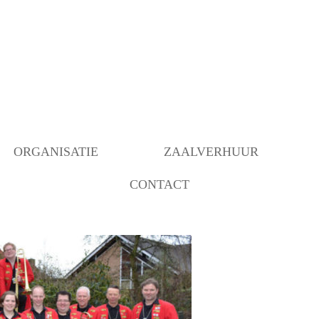
ORGANISATIE
ZAALVERHUUR
CONTACT
BESTUUR
BEZETTING RUIMTEN
OVER ONS
ANBI INSTELLING
BEHEER
VERBOUWING MOGELIJK
GEMAAKT DOOR…..
COMMUNICATIE/PROGRAMMERING
DECORATIEGROEP