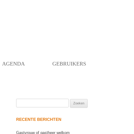
Skip
to
content
AGENDA
GEBRUIKERS
Zoeken
naar:
RECENTE BERICHTEN
Gastvrouw of gastheer welkom