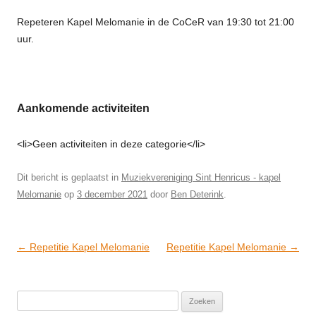
Repeteren Kapel Melomanie in de CoCeR van 19:30 tot 21:00
uur.
Aankomende activiteiten
<li>Geen activiteiten in deze categorie</li>
Dit bericht is geplaatst in
Muziekvereniging Sint Henricus - kapel
Melomanie
op
3 december 2021
door
Ben Deterink
.
Post
←
Repetitie Kapel Melomanie
Repetitie Kapel Melomanie
→
navigation
Zoeken
naar: