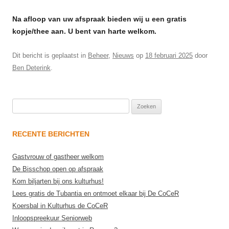
Na afloop van uw afspraak bieden wij u een gratis
kopje/thee aan. U bent van harte welkom.
Dit bericht is geplaatst in
Beheer
,
Nieuws
op
18 februari 2025
door
Ben Deterink
.
Zoeken
naar:
RECENTE BERICHTEN
Gastvrouw of gastheer welkom
De Bisschop open op afspraak
Kom biljarten bij ons kulturhus!
Lees gratis de Tubantia en ontmoet elkaar bij De CoCeR
Koersbal in Kulturhus de CoCeR
Inloopspreekuur Seniorweb