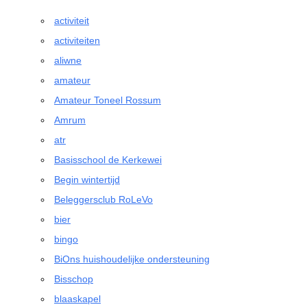
activiteit
activiteiten
aliwne
amateur
Amateur Toneel Rossum
Amrum
atr
Basisschool de Kerkewei
Begin wintertijd
Beleggersclub RoLeVo
bier
bingo
BiOns huishoudelijke ondersteuning
Bisschop
blaaskapel