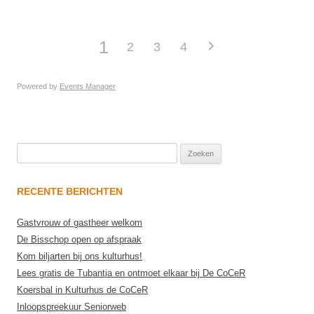
1
2
3
4
Powered by
Events Manager
Zoeken
naar:
RECENTE BERICHTEN
Gastvrouw of gastheer welkom
De Bisschop open op afspraak
Kom biljarten bij ons kulturhus!
Lees gratis de Tubantia en ontmoet elkaar bij De CoCeR
Koersbal in Kulturhus de CoCeR
Inloopspreekuur Seniorweb