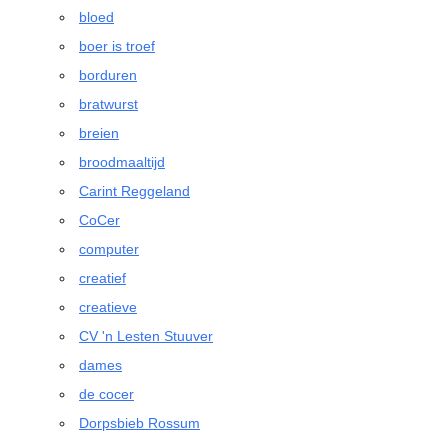
bloed
boer is troef
borduren
bratwurst
breien
broodmaaltijd
Carint Reggeland
CoCer
computer
creatief
creatieve
CV 'n Lesten Stuuver
dames
de cocer
Dorpsbieb Rossum