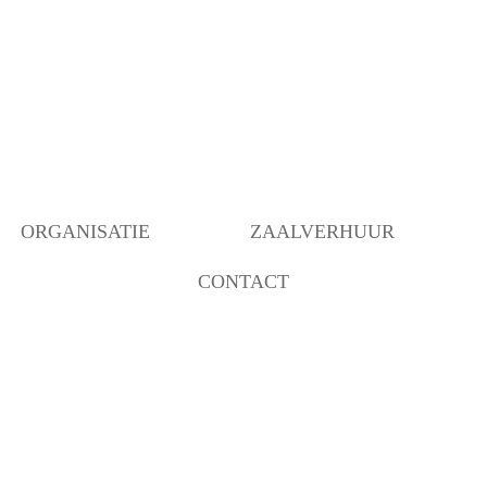
ORGANISATIE
ZAALVERHUUR
CONTACT
BESTUUR
BEZETTING RUIMTEN
OVER ONS
ANBI INSTELLING
BEHEER
VERBOUWING MOGELIJK
GEMAAKT DOOR…..
COMMUNICATIE/PROGRAMMERING
DECORATIEGROEP