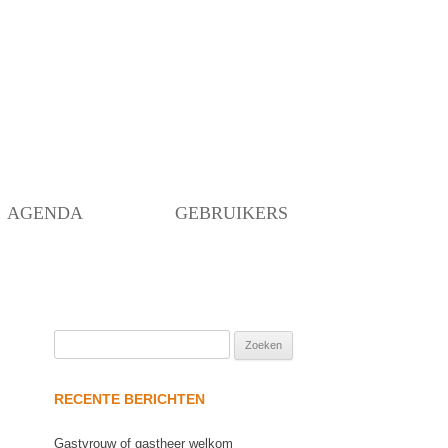
Skip
to
content
AGENDA
GEBRUIKERS
Zoeken
naar:
RECENTE BERICHTEN
Gastvrouw of gastheer welkom