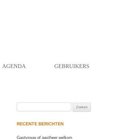
Skip
to
content
AGENDA
GEBRUIKERS
Zoeken
naar:
RECENTE BERICHTEN
Gastvrouw of gastheer welkom