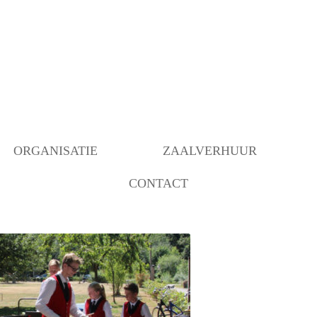
ORGANISATIE
ZAALVERHUUR
CONTACT
BESTUUR
BEZETTING RUIMTEN
OVER ONS
ANBI INSTELLING
BEHEER
VERBOUWING MOGELIJK
GEMAAKT DOOR…..
COMMUNICATIE/PROGRAMMERING
DECORATIEGROEP