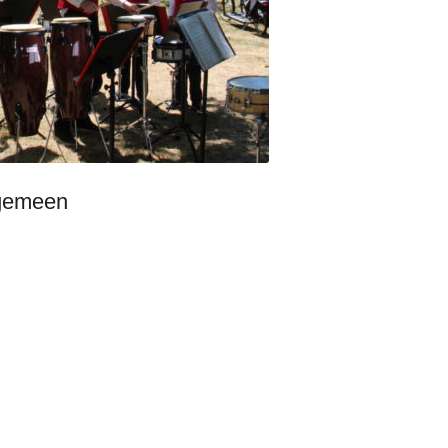
VAKANTIES
FAQ’S
TERRAS BIJ DE COCER
lgemeen