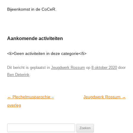
Bijeenkomst in de CoCeR.
Aankomende activiteiten
<li>Geen activiteiten in deze categorie</li>
Dit bericht is geplaatst in
Jeugdwerk Rossum
op
8 oktober 2020
door
Ben Deterink
.
Post
←
Plechelmusparochie –
Jeugdwerk Rossum
→
navigation
overleg
Zoeken