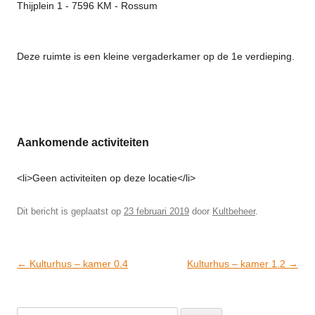
Thijplein 1 - 7596 KM - Rossum
Deze ruimte is een kleine vergaderkamer op de 1e verdieping.
Aankomende activiteiten
<li>Geen activiteiten op deze locatie</li>
Dit bericht is geplaatst op
23 februari 2019
door
Kultbeheer
.
Post
←
Kulturhus – kamer 0.4
Kulturhus – kamer 1.2
→
navigation
Zoeken