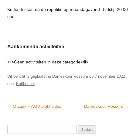
Koffie drinken na de repetitie op maandagavond. Tijdstip 20.00
uur.
Aankomende activiteiten
<li>Geen activiteiten in deze categorie</li>
Dit bericht is geplaatst in
Dameskoor Rossum
op
7 november 2022
door
Kultbeheer
.
Post
←
Muziek – AMV blokfluitles
Dameskoor Rossum
→
navigation
Zoeken
naar: