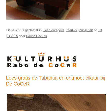
Dit bericht is geplaatst in
Geen categorie
,
Nieuws
,
Publiciteit
op
23
juli 2025
door
Corine Reerink
.
Lees gratis de Tubantia en ontmoet elkaar bij
De CoCeR