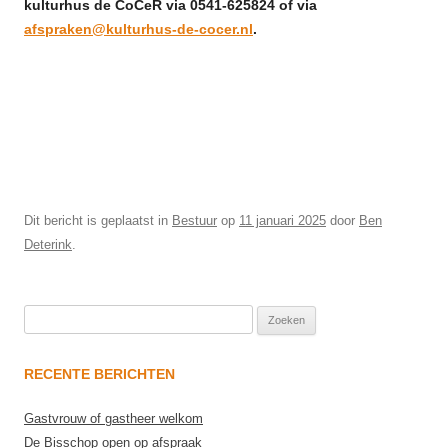
kulturhus de CoCeR via 0541-625824 of via
afspraken@kulturhus-de-cocer.nl
.
Dit bericht is geplaatst in
Bestuur
op
11 januari 2025
door
Ben
Deterink
.
Zoeken
naar:
RECENTE BERICHTEN
Gastvrouw of gastheer welkom
De Bisschop open op afspraak