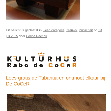
Dit bericht is geplaatst in
Geen categorie
,
Nieuws
,
Publiciteit
op
23
juli 2025
door
Corine Reerink
.
Lees gratis de Tubantia en ontmoet elkaar bij
De CoCeR