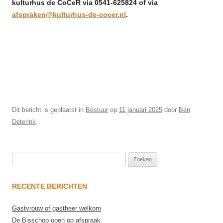
kulturhus de CoCeR via 0541-625824 of via
afspraken@kulturhus-de-cocer.nl
.
Dit bericht is geplaatst in
Bestuur
op
11 januari 2025
door
Ben
Deterink
.
Zoeken
naar:
RECENTE BERICHTEN
Gastvrouw of gastheer welkom
De Bisschop open op afspraak