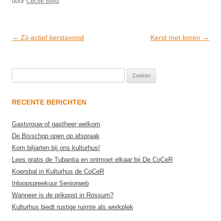
door
Cecile Beld
.
Post
←
Zij-actief kerstavond
Kerst met koren
→
navigation
Zoeken
naar:
RECENTE BERICHTEN
Gastvrouw of gastheer welkom
De Bisschop open op afspraak
Kom biljarten bij ons kulturhus!
Lees gratis de Tubantia en ontmoet elkaar bij De CoCeR
Koersbal in Kulturhus de CoCeR
Inloopspreekuur Seniorweb
Wanneer is de prikpost in Rossum?
Kulturhus biedt rustige ruimte als werkplek