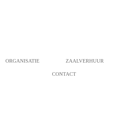
ORGANISATIE
ZAALVERHUUR
CONTACT
BESTUUR
BEZETTING RUIMTEN
OVER ONS
ANBI INSTELLING
BEHEER
VERBOUWING MOGELIJK
GEMAAKT DOOR…..
COMMUNICATIE/PROGRAMMERING
DECORATIEGROEP