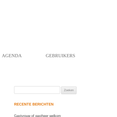
Skip
to
content
AGENDA
GEBRUIKERS
Zoeken
naar:
RECENTE BERICHTEN
Gastvrouw of gastheer welkom