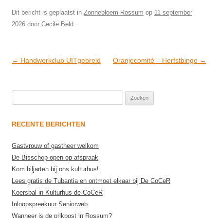
Dit bericht is geplaatst in
Zonnebloem Rossum
op
11 september
2026
door
Cecile Beld
.
Post
←
Handwerkclub UITgebreid
Oranjecomité – Herfstbingo
→
navigation
Zoeken
naar:
RECENTE BERICHTEN
Gastvrouw of gastheer welkom
De Bisschop open op afspraak
Kom biljarten bij ons kulturhus!
Lees gratis de Tubantia en ontmoet elkaar bij De CoCeR
Koersbal in Kulturhus de CoCeR
Inloopspreekuur Seniorweb
Wanneer is de prikpost in Rossum?