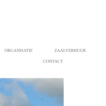
ORGANISATIE
ZAALVERHUUR
CONTACT
BESTUUR
BEZETTING RUIMTEN
OVER ONS
ANBI INSTELLING
BEHEER
VERBOUWING MOGELIJK
GEMAAKT DOOR…..
COMMUNICATIE/PROGRAMMERING
DECORATIEGROEP