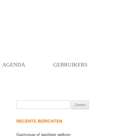
Skip
to
content
AGENDA
GEBRUIKERS
Zoeken
naar:
RECENTE BERICHTEN
Gastvrouw of gastheer welkom