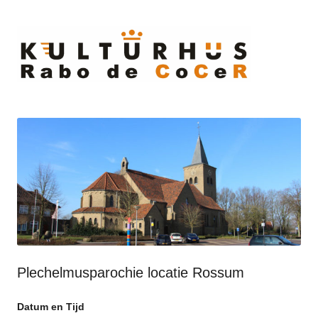
Ski
to
cont
Plechelmusparochie locatie Rossum
Datum en Tijd