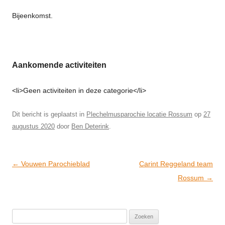
Bijeenkomst.
Aankomende activiteiten
<li>Geen activiteiten in deze categorie</li>
Dit bericht is geplaatst in
Plechelmusparochie locatie Rossum
op
27
augustus 2020
door
Ben Deterink
.
Post
←
Vouwen Parochieblad
Carint Reggeland team
navigation
Rossum
→
Zoeken