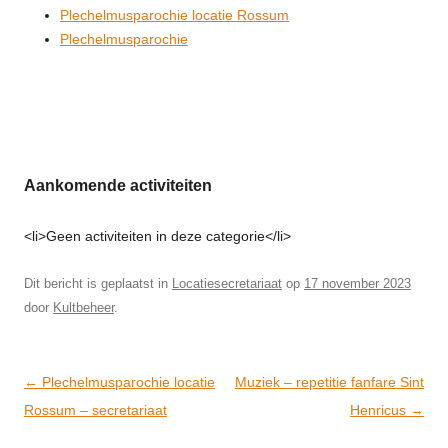
Plechelmusparochie locatie Rossum
Plechelmusparochie
Aankomende activiteiten
<li>Geen activiteiten in deze categorie</li>
Dit bericht is geplaatst in
Locatiesecretariaat
op
17 november 2023
door
Kultbeheer
.
Post
←
Plechelmusparochie locatie
Muziek – repetitie fanfare Sint
navigation
Rossum – secretariaat
Henricus
→