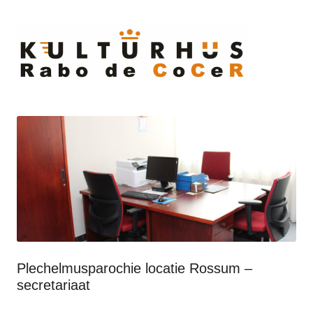
Ski
to
cont
Plechelmusparochie locatie Rossum –
secretariaat