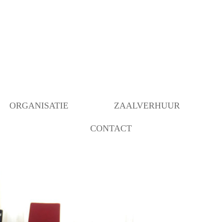
ORGANISATIE
ZAALVERHUUR
CONTACT
BESTUUR
BEZETTING RUIMTEN
OVER ONS
ANBI INSTELLING
BEHEER
VERBOUWING MOGELIJK
GEMAAKT DOOR…..
COMMUNICATIE/PROGRAMMERING
DECORATIEGROEP