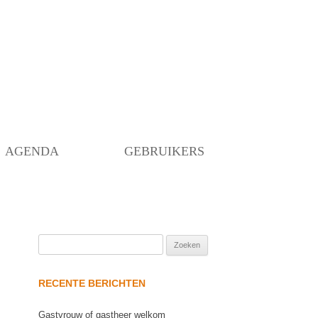
Skip
to
content
AGENDA
GEBRUIKERS
Zoeken
naar:
RECENTE BERICHTEN
Gastvrouw of gastheer welkom