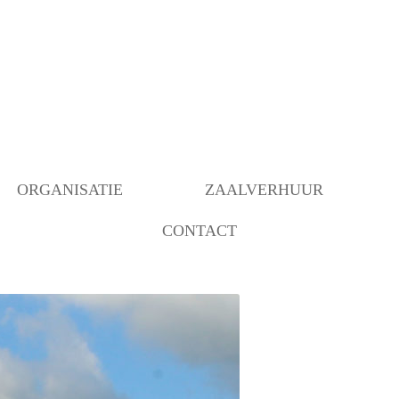
ORGANISATIE
ZAALVERHUUR
CONTACT
BESTUUR
BEZETTING RUIMTEN
OVER ONS
ANBI INSTELLING
BEHEER
VERBOUWING MOGELIJK
GEMAAKT DOOR…..
COMMUNICATIE/PROGRAMMERING
DECORATIEGROEP