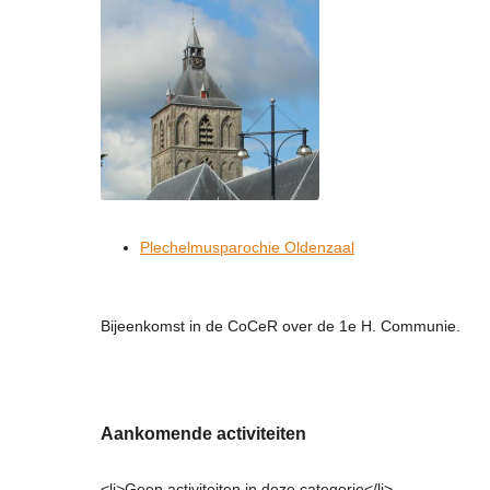
Plechelmusparochie Oldenzaal
Bijeenkomst in de CoCeR over de 1e H. Communie.
Aankomende activiteiten
<li>Geen activiteiten in deze categorie</li>