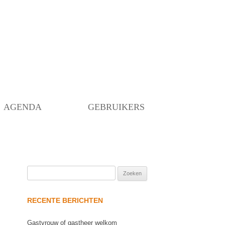
Skip
to
content
AGENDA
GEBRUIKERS
Zoeken
naar:
RECENTE BERICHTEN
Gastvrouw of gastheer welkom