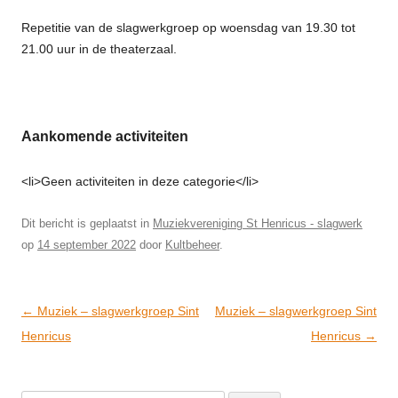
Repetitie van de slagwerkgroep op woensdag van 19.30 tot
21.00 uur in de theaterzaal.
Aankomende activiteiten
<li>Geen activiteiten in deze categorie</li>
Dit bericht is geplaatst in
Muziekvereniging St Henricus - slagwerk
op
14 september 2022
door
Kultbeheer
.
Post
←
Muziek – slagwerkgroep Sint
Muziek – slagwerkgroep Sint
navigation
Henricus
Henricus
→