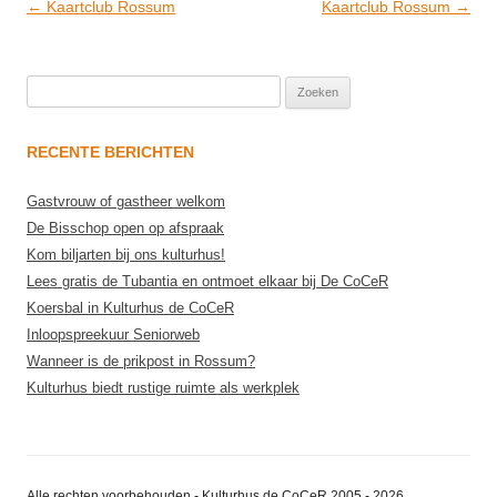
Post
←
Kaartclub Rossum
Kaartclub Rossum
→
navigation
Zoeken
naar:
RECENTE BERICHTEN
Gastvrouw of gastheer welkom
De Bisschop open op afspraak
Kom biljarten bij ons kulturhus!
Lees gratis de Tubantia en ontmoet elkaar bij De CoCeR
Koersbal in Kulturhus de CoCeR
Inloopspreekuur Seniorweb
Wanneer is de prikpost in Rossum?
Kulturhus biedt rustige ruimte als werkplek
Alle rechten voorbehouden - Kulturhus de CoCeR 2005 - 2026