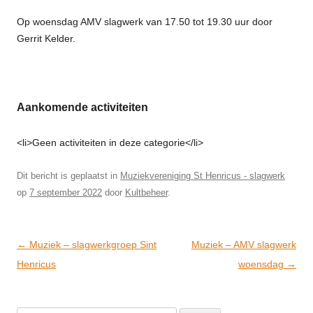
Op woensdag AMV slagwerk van 17.50 tot 19.30 uur door
Gerrit Kelder.
Aankomende activiteiten
<li>Geen activiteiten in deze categorie</li>
Dit bericht is geplaatst in
Muziekvereniging St Henricus - slagwerk
op
7 september 2022
door
Kultbeheer
.
Post
←
Muziek – slagwerkgroep Sint
Muziek – AMV slagwerk
navigation
Henricus
woensdag
→