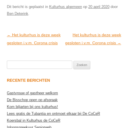
Dit bericht is geplaatst in
Kulturhus algemeen
op
20 april 2020
door
Ben Deterink
.
Post
←
Het kulturhus is deze week
Het kulturhus is deze week
navigation
gesloten i.v.m. Corona crisis
gesloten i.v.m. Corona crisis
→
Zoeken
naar:
RECENTE BERICHTEN
Gastvrouw of gastheer welkom
De Bisschop open op afspraak
Kom biljarten bij ons kulturhus!
Lees gratis de Tubantia en ontmoet elkaar bij De CoCeR
Koersbal in Kulturhus de CoCeR
Inloopspreekuur Seniorweb