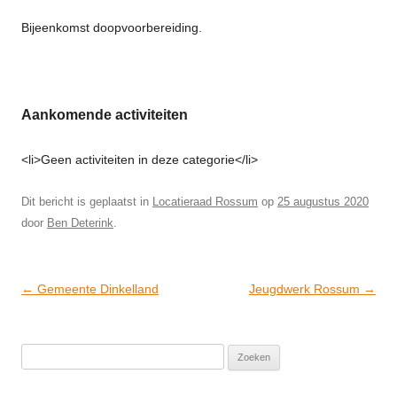
Bijeenkomst doopvoorbereiding.
Aankomende activiteiten
<li>Geen activiteiten in deze categorie</li>
Dit bericht is geplaatst in
Locatieraad Rossum
op
25 augustus 2020
door
Ben Deterink
.
Post
←
Gemeente Dinkelland
Jeugdwerk Rossum
→
navigation
Zoeken
naar: