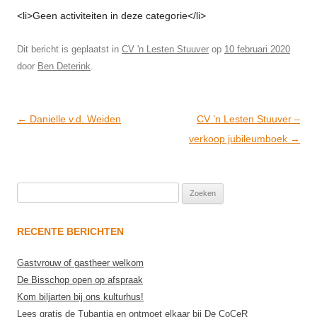
<li>Geen activiteiten in deze categorie</li>
Dit bericht is geplaatst in
CV 'n Lesten Stuuver
op
10 februari 2020
door
Ben Deterink
.
Post
←
Danielle v.d. Weiden
CV ’n Lesten Stuuver –
navigation
verkoop jubileumboek
→
Zoeken
naar:
RECENTE BERICHTEN
Gastvrouw of gastheer welkom
De Bisschop open op afspraak
Kom biljarten bij ons kulturhus!
Lees gratis de Tubantia en ontmoet elkaar bij De CoCeR