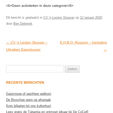
<li>Geen activiteiten in deze categorie</li>
Dit bericht is geplaatst in
CV 'n Lesten Stuuver
op
12 januari 2020
door
Ben Deterink
.
Post
←
CV ’n Lesten Stuuver –
E.H.B.O. Rossum – herhaling
navigation
Uitreiken Earestuuver
→
Zoeken
naar:
RECENTE BERICHTEN
Gastvrouw of gastheer welkom
De Bisschop open op afspraak
Kom biljarten bij ons kulturhus!
Lees gratis de Tubantia en ontmoet elkaar bij De CoCeR