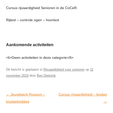
Cursus rijvaardigheid Senioren in de CoCeR.
Rijtest – controle ogen – hoortest
Aankomende activiteiten
<li>Geen activiteiten in deze categorie</li>
Dit bericht is geplaatst in
Rijvaardigheid voor senioren
op
11
november 2019
door
Ben Deterink
.
Post
←
Jeugdwerk Rossum –
Cursus rijvaardigheid – lesdag
navigation
knutselmiddag
→