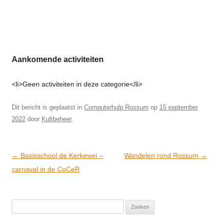
Aankomende activiteiten
<li>Geen activiteiten in deze categorie</li>
Dit bericht is geplaatst in
Computerhulp Rossum
op
15 september
2022
door
Kultbeheer
.
Post
←
Basisschool de Kerkewei –
Wandelen rond Rossum
→
navigation
carnaval in de CoCeR
Zoeken
naar: