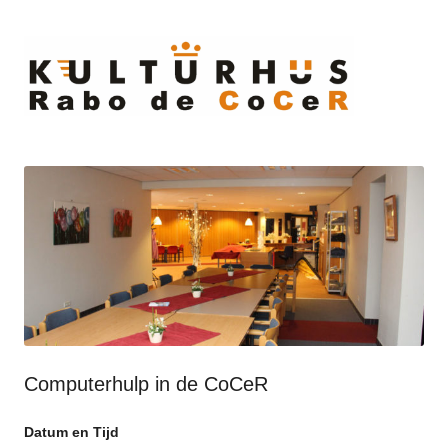
Ski
to
cont
Computerhulp in de CoCeR
Datum en Tijd