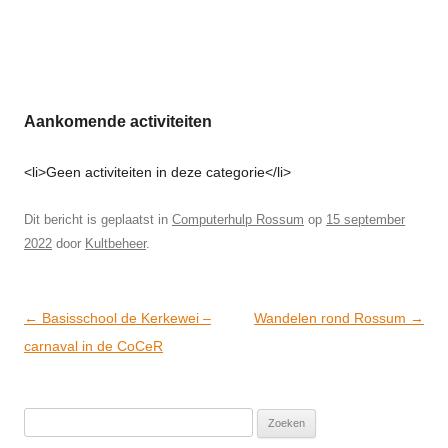
Aankomende activiteiten
<li>Geen activiteiten in deze categorie</li>
Dit bericht is geplaatst in
Computerhulp Rossum
op
15 september
2022
door
Kultbeheer
.
Post
←
Basisschool de Kerkewei –
Wandelen rond Rossum
→
navigation
carnaval in de CoCeR
Zoeken
naar: