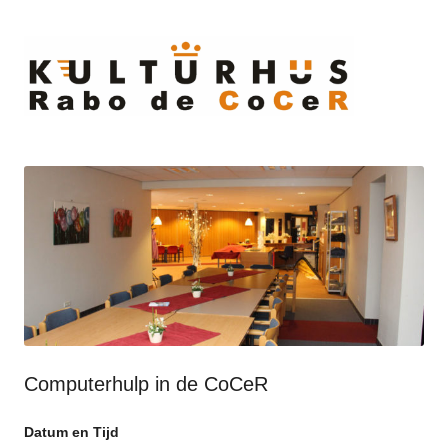
Ski
to
cont
Computerhulp in de CoCeR
Datum en Tijd