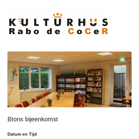
Ski
to
cont
BIons bijeenkomst
Datum en Tijd