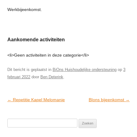
Werkbijeenkomst.
Aankomende activiteiten
<li>Geen activiteiten in deze categorie</li>
Dit bericht is geplaatst in
BiOns Huishoudelijke ondersteuning
op
3
februari 2022
door
Ben Deterink
.
Post
←
Repetitie Kapel Melomanie
BIons bijeenkomst
→
navigation
Zoeken
naar: