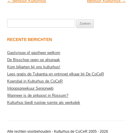
Post
←
Bestuur Kulturhus
Bestuur Kulturhus
→
navigation
Zoeken
naar:
RECENTE BERICHTEN
Gastvrouw of gastheer welkom
De Bisschop open op afspraak
Kom biljarten bij ons kulturhus!
Lees gratis de Tubantia en ontmoet elkaar bij De CoCeR
Koersbal in Kulturhus de CoCeR
Inloopspreekuur Seniorweb
Wanneer is de prikpost in Rossum?
Kulturhus biedt rustige ruimte als werkplek
Alle rechten voorbehouden - Kulturhus de CoCeR 2005 - 2026