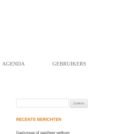
Skip
to
content
AGENDA
GEBRUIKERS
Zoeken
naar:
RECENTE BERICHTEN
Gastvrouw of gastheer welkom