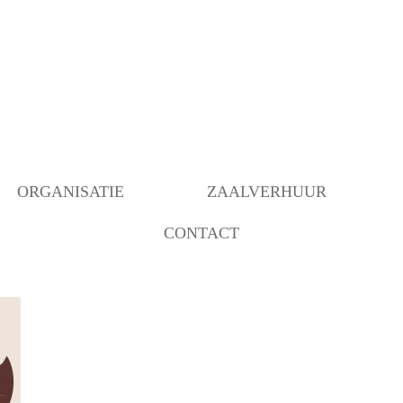
ORGANISATIE
ZAALVERHUUR
CONTACT
BESTUUR
BEZETTING RUIMTEN
OVER ONS
ANBI INSTELLING
BEHEER
VERBOUWING MOGELIJK
GEMAAKT DOOR…..
COMMUNICATIE/PROGRAMMERING
DECORATIEGROEP