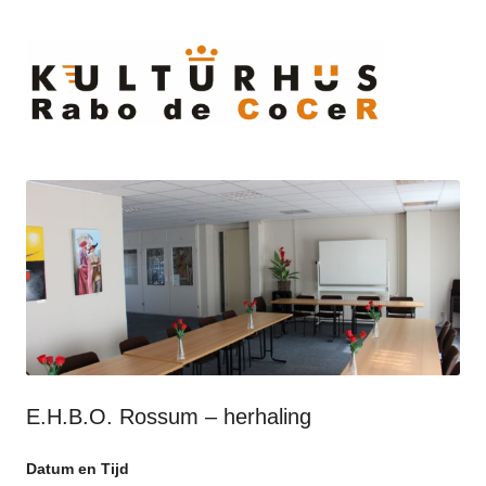
Ski
to
cont
E.H.B.O. Rossum – herhaling
Datum en Tijd