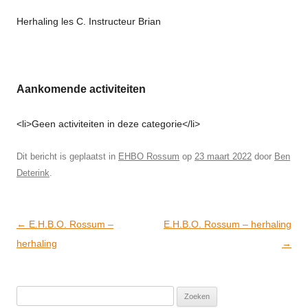
Herhaling les C. Instructeur Brian
Aankomende activiteiten
<li>Geen activiteiten in deze categorie</li>
Dit bericht is geplaatst in
EHBO Rossum
op
23 maart 2022
door
Ben
Deterink
.
Post
←
E.H.B.O. Rossum –
E.H.B.O. Rossum – herhaling
navigation
herhaling
→
Zoeken