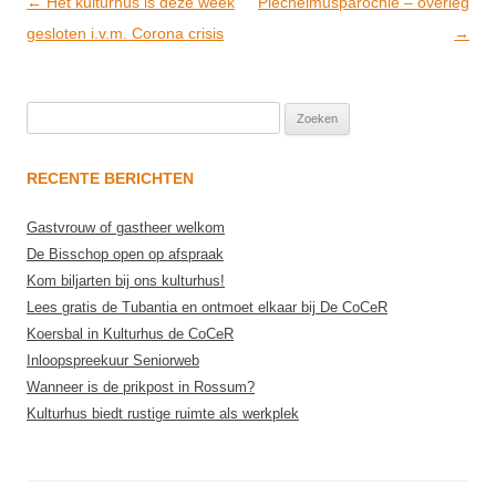
Post
←
Het kulturhus is deze week
Plechelmusparochie – overleg
navigation
gesloten i.v.m. Corona crisis
→
Zoeken
naar:
RECENTE BERICHTEN
Gastvrouw of gastheer welkom
De Bisschop open op afspraak
Kom biljarten bij ons kulturhus!
Lees gratis de Tubantia en ontmoet elkaar bij De CoCeR
Koersbal in Kulturhus de CoCeR
Inloopspreekuur Seniorweb
Wanneer is de prikpost in Rossum?
Kulturhus biedt rustige ruimte als werkplek