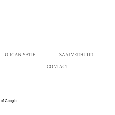
ORGANISATIE
ZAALVERHUUR
CONTACT
BESTUUR
BEZETTING RUIMTEN
OVER ONS
ANBI INSTELLING
BEHEER
VERBOUWING MOGELIJK
GEMAAKT DOOR…..
COMMUNICATIE/PROGRAMMERING
 of Google.
DECORATIEGROEP