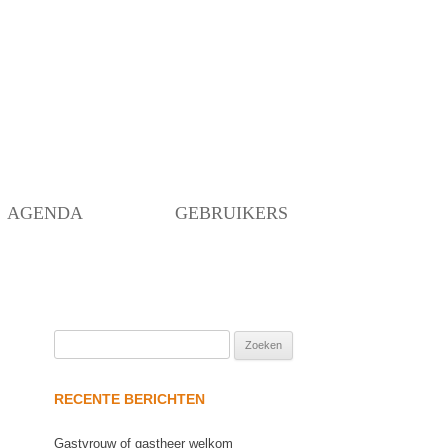
Skip
to
content
AGENDA
GEBRUIKERS
Zoeken
naar:
RECENTE BERICHTEN
Gastvrouw of gastheer welkom