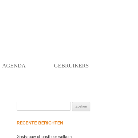
Skip
to
content
AGENDA
GEBRUIKERS
Zoeken
naar:
RECENTE BERICHTEN
Gastvrouw of gastheer welkom