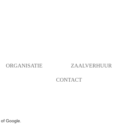
ORGANISATIE
ZAALVERHUUR
CONTACT
BESTUUR
BEZETTING RUIMTEN
OVER ONS
ANBI INSTELLING
BEHEER
VERBOUWING MOGELIJK
GEMAAKT DOOR…..
COMMUNICATIE/PROGRAMMERING
 of Google.
DECORATIEGROEP