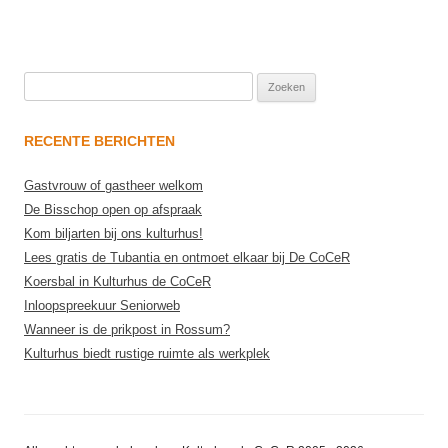
Zoeken
naar:
RECENTE BERICHTEN
Gastvrouw of gastheer welkom
De Bisschop open op afspraak
Kom biljarten bij ons kulturhus!
Lees gratis de Tubantia en ontmoet elkaar bij De CoCeR
Koersbal in Kulturhus de CoCeR
Inloopspreekuur Seniorweb
Wanneer is de prikpost in Rossum?
Kulturhus biedt rustige ruimte als werkplek