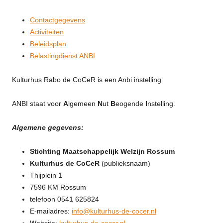
Contactgegevens
Activiteiten
Beleidsplan
Belastingdienst ANBI
Kulturhus Rabo de CoCeR is een Anbi instelling
ANBI staat voor
A
lgemeen
N
ut
B
eogende
I
nstelling.
Algemene gegevens:
Stichting Maatschappelijk Welzijn Rossum
Kulturhus de CoCeR
(publieksnaam)
Thijplein 1
7596 KM Rossum
telefoon 0541 625824
E-mailadres:
info@kulturhus-de-cocer.nl
Website:
kulturhus-de-cocer.nl