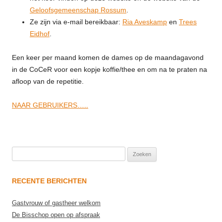
Geloofsgemeenschap Rossum
.
Ze zijn via e-mail bereikbaar:
Ria Aveskamp
en
Trees
Eidhof
.
Een keer per maand komen de dames op de maandagavond
in de CoCeR voor een kopje koffie/thee en om na te praten na
afloop van de repetitie.
NAAR GEBRUIKERS…..
Zoeken
naar:
RECENTE BERICHTEN
Gastvrouw of gastheer welkom
De Bisschop open op afspraak