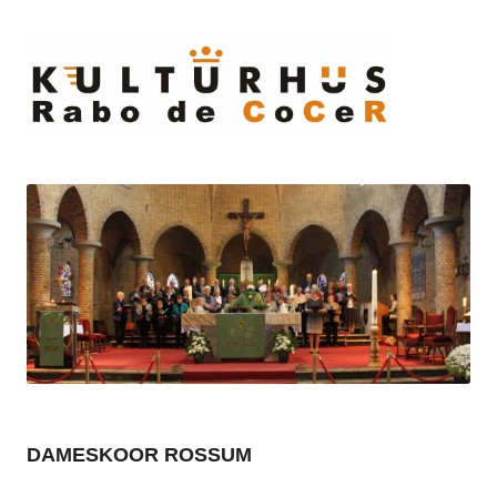
Ski
to
cont
DAMESKOOR ROSSUM