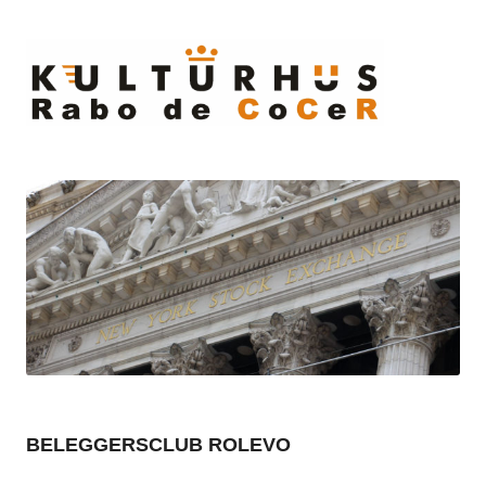
Ski
to
cont
BELEGGERSCLUB ROLEVO