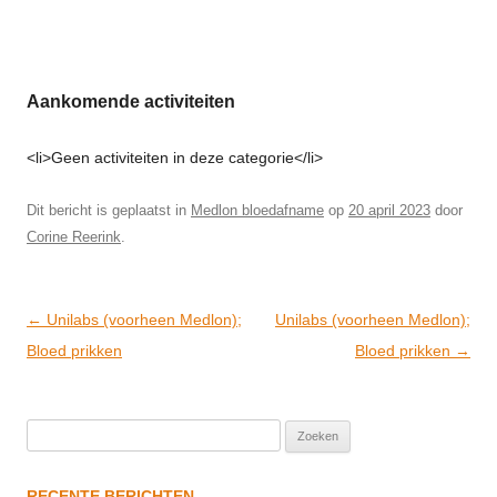
Aankomende activiteiten
<li>Geen activiteiten in deze categorie</li>
Dit bericht is geplaatst in
Medlon bloedafname
op
20 april 2023
door
Corine Reerink
.
Post
←
Unilabs (voorheen Medlon);
Unilabs (voorheen Medlon);
navigation
Bloed prikken
Bloed prikken
→
Zoeken
naar:
RECENTE BERICHTEN