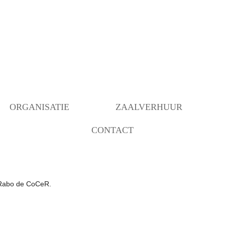
ORGANISATIE
ZAALVERHUUR
CONTACT
BESTUUR
BEZETTING RUIMTEN
OVER ONS
ANBI INSTELLING
BEHEER
VERBOUWING MOGELIJK
 Rabo de CoCeR.
GEMAAKT DOOR…..
COMMUNICATIE/PROGRAMMERING
DECORATIEGROEP