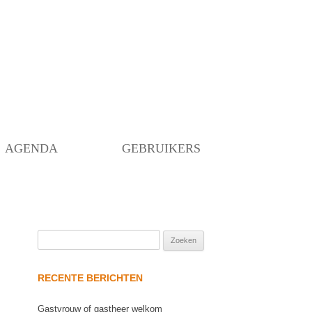
Skip
to
content
AGENDA
GEBRUIKERS
Zoeken
naar:
RECENTE BERICHTEN
Gastvrouw of gastheer welkom