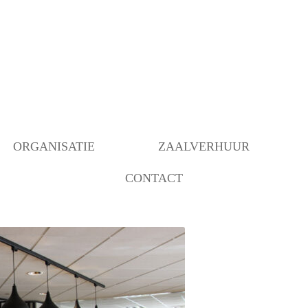
ORGANISATIE
ZAALVERHUUR
CONTACT
BESTUUR
BEZETTING RUIMTEN
OVER ONS
ANBI INSTELLING
BEHEER
VERBOUWING MOGELIJK
GEMAAKT DOOR…..
COMMUNICATIE/PROGRAMMERING
DECORATIEGROEP