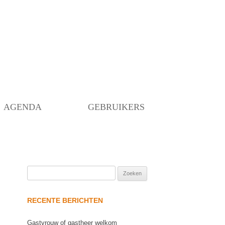
Skip
to
content
AGENDA
GEBRUIKERS
Zoeken
naar:
RECENTE BERICHTEN
Gastvrouw of gastheer welkom